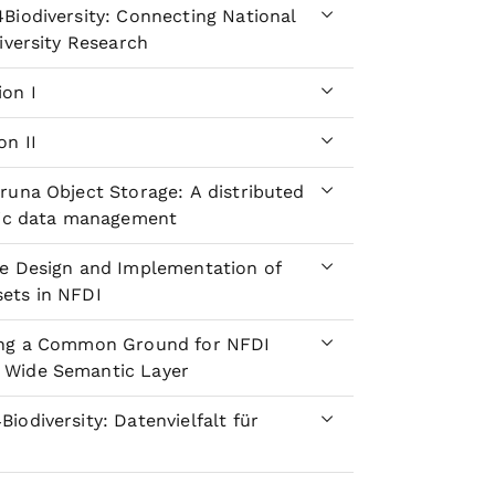
Biodiversity: Connecting National
iversity Research
ion I
on II
runa Object Storage: A distributed
ific data management
he Design and Implementation of
ets in NFDI
ding a Common Ground for NFDI
 Wide Semantic Layer
iodiversity: Datenvielfalt für