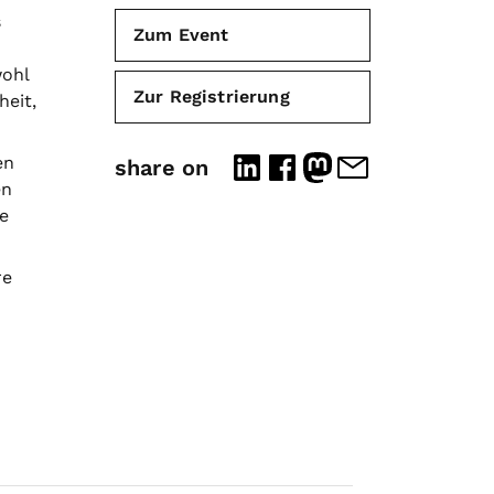
s
Zum Event
wohl
Zur Registrierung
heit,
en
share on
en
e
re