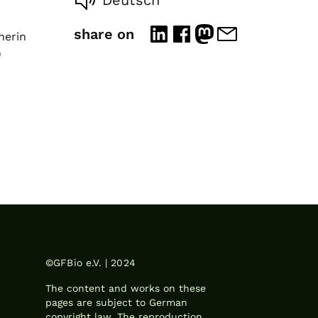
Deutsch
share on
herin
)
©GFBio e.V. | 2024
The content and works on these
pages are subject to German
copyright law. The reproduction,