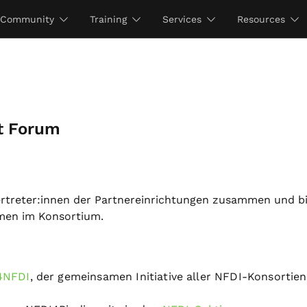
Community
Training
Services
Resources
ct Forum
ertreter:innen der Partnereinrichtungen zusammen und b
men im Konsortium.
4NFDI
, der gemeinsamen Initiative aller NFDI-Konsortien