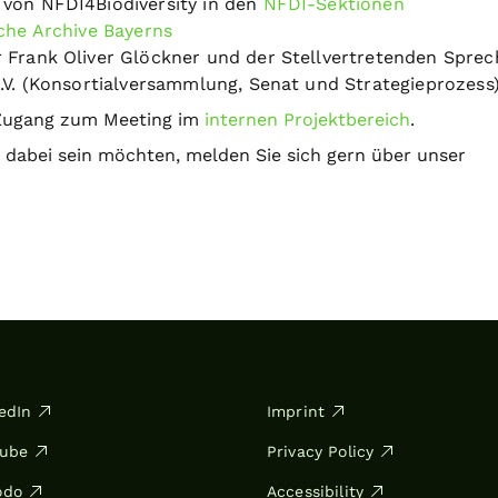
 von NFDI4Biodiversity in den
NFDI-Sektionen
iche Archive Bayerns
 Frank Oliver Glöckner und der Stellvertretenden Sprec
e.V. (Konsortialversammlung, Senat und Strategieprozess
 Zugang zum Meeting im
internen Projektbereich
.
 dabei sein möchten, melden Sie sich gern über unser
edIn
Imprint
Tube
Privacy Policy
odo
Accessibility